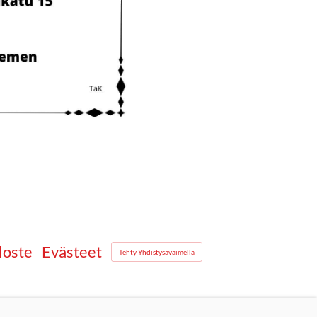
loste
Evästeet
Tehty Yhdistysavaimella