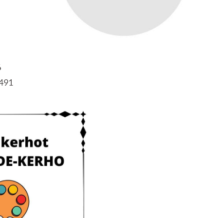
6
7491