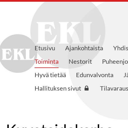
Etusivu
Ajankohtaista
Yhdis
äkkeensaajat KVES ry
Toiminta
Nestorit
Puheenjo
Hyvä tietää
Edunvalvonta
J
Hallituksen sivut
Tilavarau