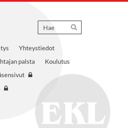
Haku
Hae
tys
Yhteystiedot
htajan palsta
Koulutus
äsensivut
s