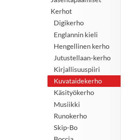
Kerhot
Digikerho
Englannin kieli
Hengellinen kerho
Jutustellaan-kerho
Kirjallisuuspiiri
Kuvataidekerho
Käsityökerho
Musiikki
Runokerho
Skip-Bo
Boccia