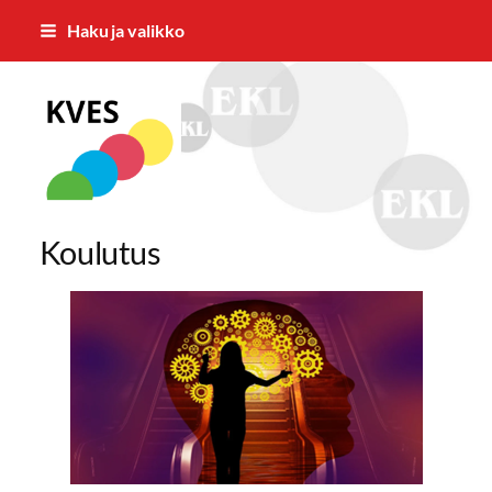
Siirry
Haku ja valikko
sivun
sisältöön
Kuopion Varhaiseläkkeensaajat KV
Koulutus