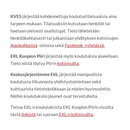
KVES
järjestää kohdennettuja koulutustilaisuuksia aina
tarpeen mukaan. Tilaisuuksiin kutsutaan henkilöt tai
haetaan yleisesti osallistujat. Tieto lähetetään
henkilökohtaisesti tai julkaistaan yhdityksen kotisivujen
Ajankohtaista
-osiossa sekä
Facebook -ryhmässä.
EKL Kuopion Piiri
järjestää myös koulutuksia alueellaan.
Tieto niistä löytyy Piirin
kotisivuilta
.
Keskusjärjestömme EKL
järjestää monipuolista
koulutusta liikunnasta yhdistystoimintaan sekä
kulttuurista tietotekniikkaan ja mielen hyvinvointiin.
Näihin koulutuksiin jäsenet ovat tervetulleita.
Tietoa EKL:n koulutuksista EKL Kuopion Piirin sivuilta
tästä
linkistä
tai suoraan
EKL:n kotisivuilta.