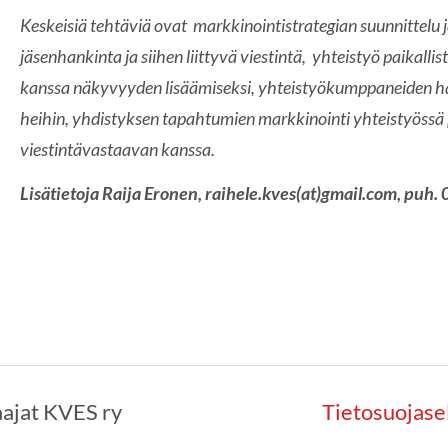
Keskeisiä tehtäviä ovat markkinointistrategian suunnittelu 
jäsenhankinta ja siihen liittyvä viestintä, yhteistyö paikalli
kanssa näkyvyyden lisäämiseksi, yhteistyökumppaneiden ha
heihin, yhdistyksen tapahtumien markkinointi yhteistyössä 
viestintävastaavan kanssa.
Lisätietoja Raija Eronen, raihele.kves(at)gmail.com, puh
ajat KVES ry
Tietosuojase