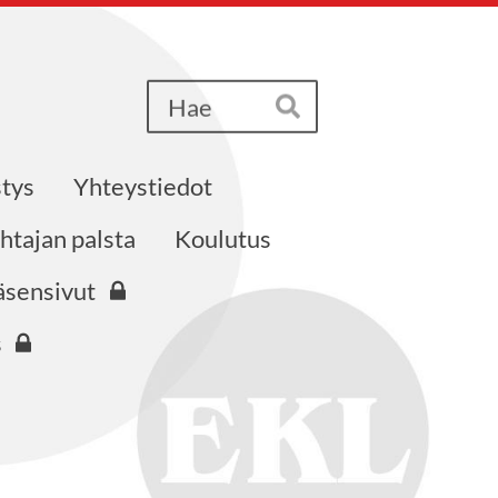
Haku
Hae
tys
Yhteystiedot
htajan palsta
Koulutus
äsensivut
s