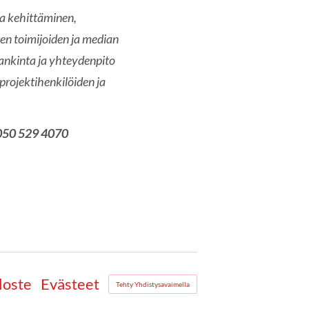
ja kehittäminen,
sten toimijoiden ja median
nkinta ja yhteydenpito
projektihenkilöiden ja
. 050 529 4070
loste
Evästeet
Tehty Yhdistysavaimella