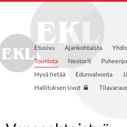
Etusivu
Ajankohtaista
Yhdis
äkkeensaajat KVES ry
Toiminta
Nestorit
Puheenjo
Hyvä tietää
Edunvalvonta
J
Hallituksen sivut
Tilavarau