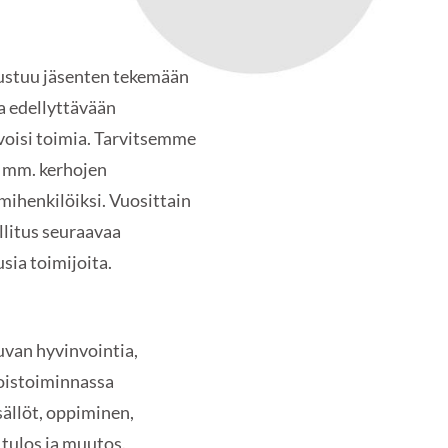
ustuu jäsenten tekemään
a edellyttävään
voisi toimia. Tarvitsemme
a mm. kerhojen
imihenkilöiksi. Vuosittain
llitus seuraavaa
sia toimijoita.
tuvan hyvinvointia,
toistoiminnassa
sällöt, oppiminen,
 tulos ja muutos.