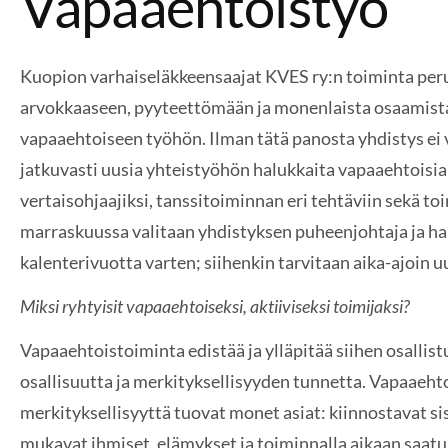
Vapaaehtoistyö
Kuopion varhaiseläkkeensaajat KVES ry:n toiminta per
arvokkaaseen, pyyteettömään ja monenlaista osaamist
vapaaehtoiseen työhön. Ilman tätä panosta yhdistys ei 
jatkuvasti uusia yhteistyöhön halukkaita vapaaehtoisi
vertaisohjaajiksi, tanssitoiminnan eri tehtäviin sekä to
marraskuussa valitaan yhdistyksen puheenjohtaja ja ha
kalenterivuotta varten; siihenkin tarvitaan aika-ajoin uu
Miksi ryhtyisit vapaaehtoiseksi, aktiiviseksi toimijaksi?
Vapaaehtoistoiminta edistää ja ylläpitää siihen osallis
osallisuutta ja merkityksellisyyden tunnetta. Vapaaeh
merkityksellisyyttä tuovat monet asiat: kiinnostavat si
mukavat ihmiset, elämykset ja toiminnalla aikaan saatu