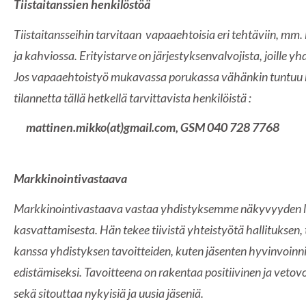
Tiistaitanssien henkilöstöä
Tiistaitansseihin tarvitaan vapaaehtoisia eri tehtäviin, mm
ja kahviossa. Erityistarve on järjestyksenvalvojista, joille y
Jos vapaaehtoistyö mukavassa porukassa vähänkin tuntuu k
tilannetta tällä hetkellä tarvittavista henkilöistä :
mattinen.mikko(at)gmail.com, GSM 040 728 7768
Markkinointivastaava
Markkinointivastaava vastaa yhdistyksemme näkyvyyden l
kasvattamisesta. Hän tekee tiivistä yhteistyötä hallituksen,
kanssa yhdistyksen tavoitteiden, kuten jäsenten hyvinvoinnin
edistämiseksi. Tavoitteena on rakentaa positiivinen ja veto
sekä sitouttaa nykyisiä ja uusia jäseniä.