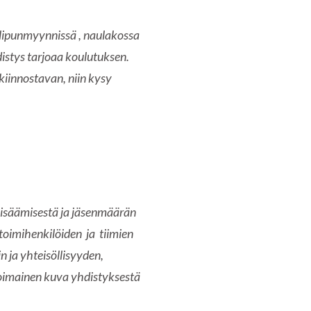
. lipunmyynnissä , naulakossa
hdistys tarjoaa koulutuksen.
iinnostavan, niin kysy
isäämisestä ja jäsenmäärän
 toimihenkilöiden ja tiimien
 ja yhteisöllisyyden,
voimainen kuva yhdistyksestä