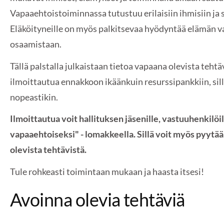
Vapaaehtoistoiminnassa tutustuu erilaisiin ihmisiin ja s
Eläköityneille on myös palkitsevaa hyödyntää elämän va
osaamistaan.
Tällä palstalla julkaistaan tietoa vapaana olevista tehtä
ilmoittautua ennakkoon ikäänkuin resurssipankkiin, sill
nopeastikin.
Ilmoittautua voit hallituksen jäsenille, vastuuhenkilöil
vapaaehtoiseksi" - lomakkeella. Sillä voit myös pyytää
olevista tehtävistä.
Tule rohkeasti toimintaan mukaan ja haasta itsesi!
Avoinna olevia tehtäviä